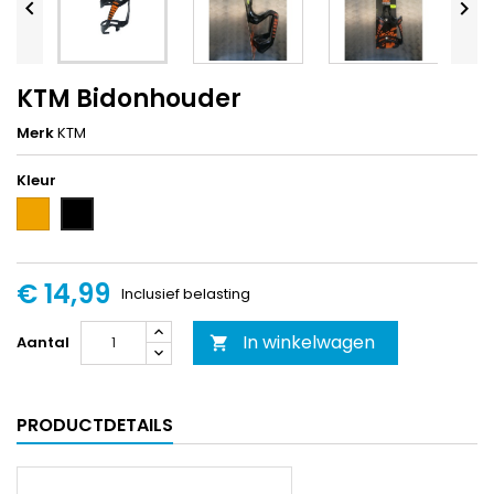


KTM Bidonhouder
Merk
KTM
Kleur
Oranje
Zwart
€ 14,99
Inclusief belasting
In winkelwagen
Aantal

PRODUCTDETAILS