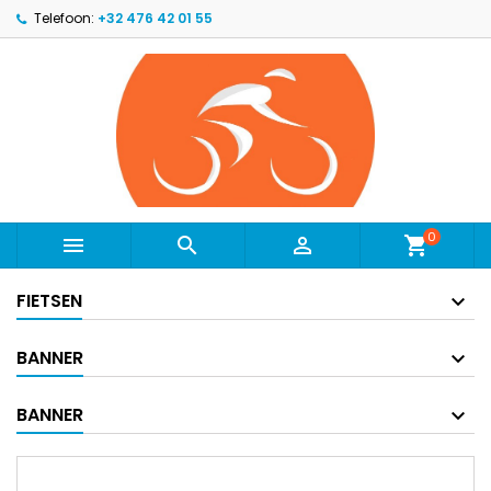
Telefoon:
+32 476 42 01 55
0



shopping_cart
FIETSEN
BANNER
BANNER