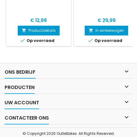
Prijs
Prijs
€ 12,99
€ 29,99
Productdetails
In winkelwagen




Op voorraad
Op voorraad

ONS BEDRIJF

PRODUCTEN

UW ACCOUNT

CONTACTEER ONS
© Copyright 2026 Outletbikes. All Rights Reserved.