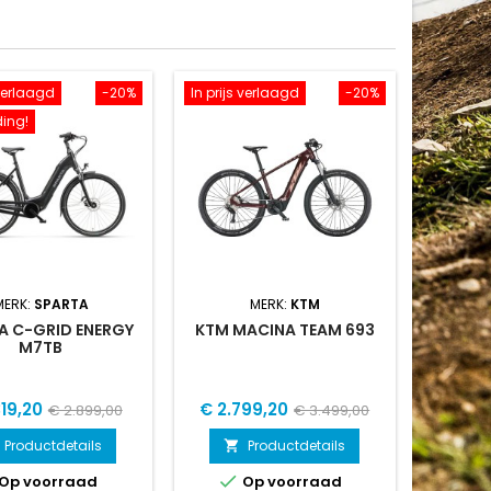
 verlaagd
-20%
In prijs verlaagd
-20%
ing!
MERK:
SPARTA
MERK:
KTM
A C-GRID ENERGY
KTM MACINA TEAM 693
M7TB
Normale
Prijs
Normale
319,20
€ 2.799,20
€ 2.899,00
€ 3.499,00
prijs
prijs
Productdetails
Productdetails


Op voorraad
Op voorraad