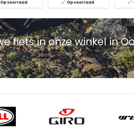


Op voorraad
Op voorraad
e fiets in onze winkel in 