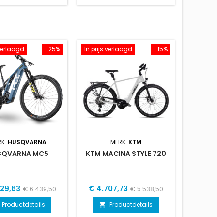
 verlaagd
-25%
In prijs verlaagd
-15%
RK:
HUSQVARNA
MERK:
KTM
SQVARNA MC5
KTM MACINA STYLE 720
Normale
Prijs
Normale
829,63
€ 4.707,73
€ 6.439,50
€ 5.538,50
prijs
prijs
Productdetails
Productdetails
