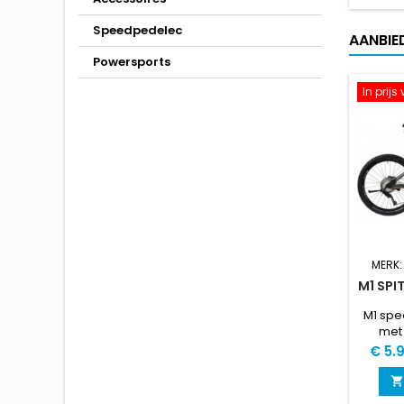
Speedpedelec
AANBIE
Powersports
In prij
MERK
M1 SPI
M1 sp
met 
Prijs
€ 5.
