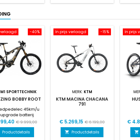
DING
s verlaagd
-40%
In prijs verlaagd
-15%
In prijs
:
M1 SPORTTECHNIK
MERK:
KTM
ME
TZING BOBBY ROOT
KTM MACINA CHACANA
HU
791
eedpedelec 45km/u
upgrade batterij
1050wh
Normale
Prijs
Normale
Prijs
999,40
€ 5.269,15
€ 4.
€ 9.999,00
€ 6.199,00
prijs
prijs
Productdetails
Productdetails

