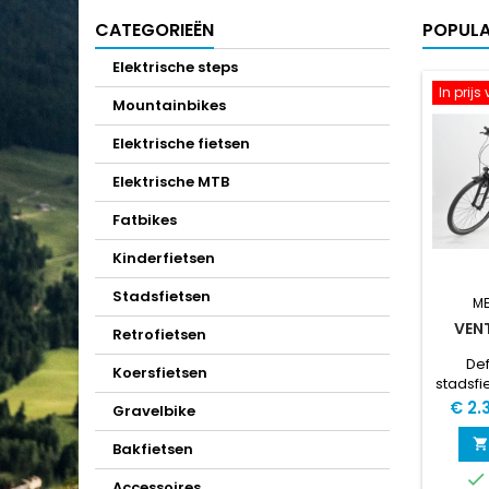
CATEGORIEËN
POPULA
Elektrische steps
In prij
Mountainbikes
Elektrische fietsen
Elektrische MTB
Fatbikes
Kinderfietsen
Stadsfietsen
M
VEN
Retrofietsen
Def
Koersfietsen
stadsfi
Prijs
€ 2.
Gravelbike

Bakfietsen

Accessoires