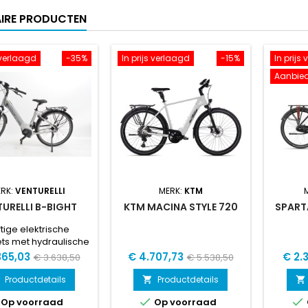
IRE PRODUCTEN
s verlaagd
-35%
In prijs verlaagd
-15%
In prijs
Aanbied
ERK:
VENTURELLI
MERK:
KTM
TURELLI B-BIGHT
KTM MACINA STYLE 720
SPART
tige elektrische
ets met hydraulische
velgremmen.
Normale
Prijs
Normale
Prijs
365,03
€ 4.707,73
€ 2.
€ 3.638,50
€ 5.538,50
prijs
prijs
Productdetails
Productdetails




Op voorraad
Op voorraad