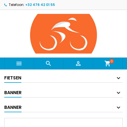
Telefoon:
+32 476 42 01 55
0



shopping_cart
FIETSEN
BANNER
BANNER