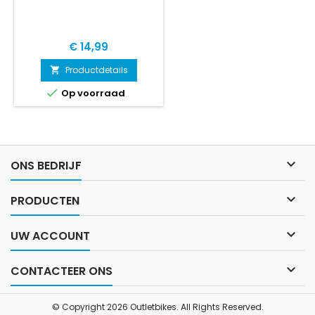
Prijs
€ 14,99
Productdetails


Op voorraad

ONS BEDRIJF

PRODUCTEN

UW ACCOUNT

CONTACTEER ONS
© Copyright 2026 Outletbikes. All Rights Reserved.