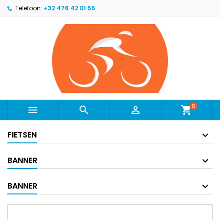
Telefoon:
+32 476 42 01 55
0



shopping_cart
FIETSEN
BANNER
BANNER