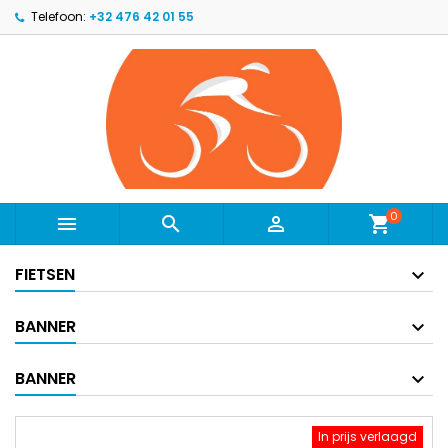
Telefoon:
+32 476 42 01 55
0



shopping_cart
FIETSEN
BANNER
BANNER
In prijs verlaagd