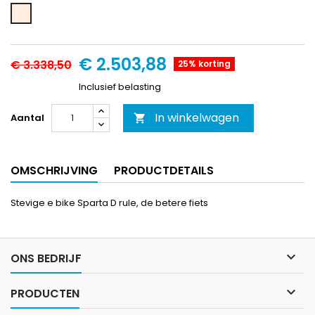
mat
grijs
€ 2.503,88
€ 3.338,50
25% korting
Inclusief belasting
In winkelwagen
Aantal

OMSCHRIJVING
PRODUCTDETAILS
Stevige e bike Sparta D rule, de betere fiets

ONS BEDRIJF

PRODUCTEN